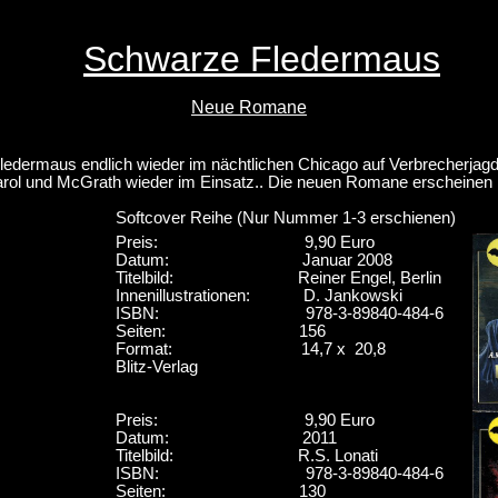
Schwarze Fledermaus
Neue Romane
ledermaus endlich wieder im nächtlichen Chicago auf Verbrecherjagd
arol und McGrath wieder im Einsatz.. Die neuen Romane erscheinen i
Softcover Reihe (Nur Nummer 1-3 erschienen)
Preis: 9,90 Euro
Datum: Januar 2008
Titelbild: Reiner Engel, Berlin
Innenillustrationen: D. Jankowski
ISBN: 978-3-89840-484-6
Seiten: 156
Format: 14,7 x 20,8
Blitz-Verlag
Preis: 9,90 Euro
Datum: 2011
Titelbild: R.S. Lonati
ISBN: 978-3-89840-484-6
Seiten: 130