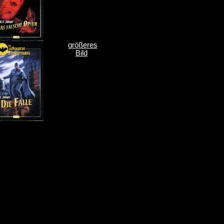
größeres
Bild